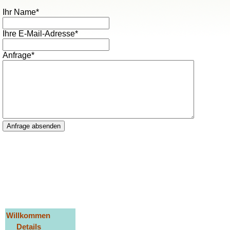
Pflichtfeld
Ihr Name
*
Pflichtfeld
Ihre E-Mail-Adresse
*
Pflichtfeld
Anfrage
*
Anfrage absenden
Navigation
Willkommen
überspringen
Details